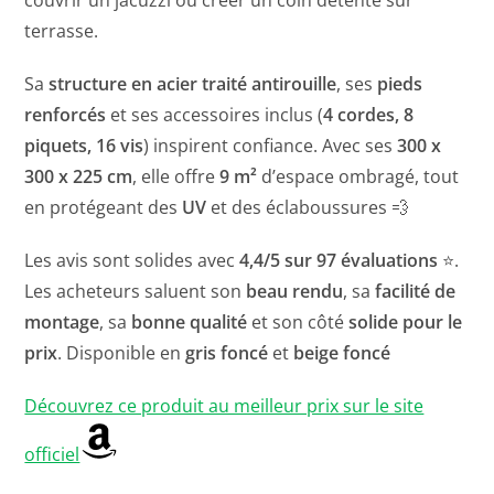
couvrir un jacuzzi ou créer un coin détente sur
terrasse.
Sa
structure en acier traité antirouille
, ses
pieds
renforcés
et ses accessoires inclus (
4 cordes, 8
piquets, 16 vis
) inspirent confiance. Avec ses
300 x
300 x 225 cm
, elle offre
9 m²
d’espace ombragé, tout
en protégeant des
UV
et des éclaboussures 💨
Les avis sont solides avec
4,4/5 sur 97 évaluations
⭐.
Les acheteurs saluent son
beau rendu
, sa
facilité de
montage
, sa
bonne qualité
et son côté
solide pour le
prix
. Disponible en
gris foncé
et
beige foncé
Découvrez ce produit au meilleur prix sur le site
officiel