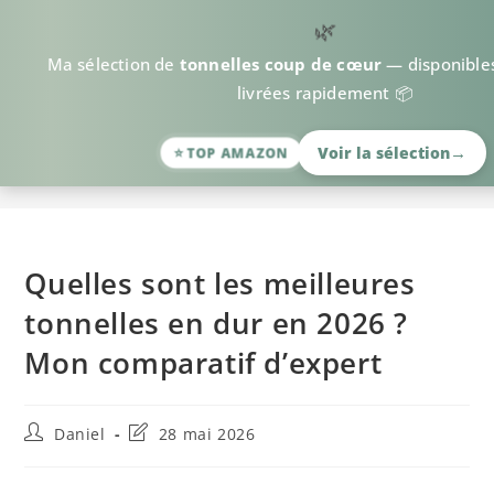
🌿
Ma sélection de
tonnelles coup de cœur
— disponible
livrées rapidement 📦
>
Comparatifs
>
Quelles sont les meilleures tonnelles en dur en 20
→
Voir la sélection
⭐ TOP AMAZON
Quelles sont les meilleures
tonnelles en dur en 2026 ?
Mon comparatif d’expert
Daniel
28 mai 2026