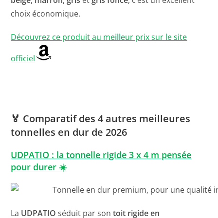
beige
,
marron
,
gris
et
gris foncé
, c’est un excellent
choix économique.
Découvrez ce produit au meilleur prix sur le site
officiel
🏅
Comparatif des 4 autres meilleures
tonnelles
en dur de 2026
UDPATIO : la tonnelle rigide 3 x 4 m pensée
pour durer ☀️
La
UDPATIO
séduit par son
toit rigide en