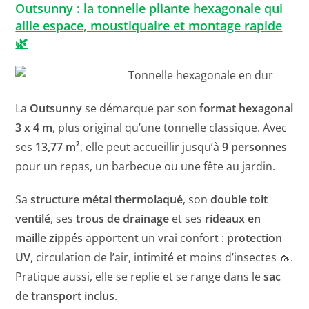
Outsunny
: la tonnelle pliante hexagonale qui
allie espace, moustiquaire et montage rapide
🌿
La
Outsunny
se démarque par son
format hexagonal
3 x 4 m
, plus original qu’une tonnelle classique. Avec
ses
13,77 m²
, elle peut accueillir jusqu’à
9 personnes
pour un repas, un barbecue ou une fête au jardin.
Sa
structure métal thermolaqué
, son
double toit
ventilé
, ses
trous de drainage
et ses
rideaux en
maille zippés
apportent un vrai confort :
protection
UV
, circulation de l’air, intimité et moins d’insectes 🦟.
Pratique aussi, elle se replie et se range dans le
sac
de transport inclus
.