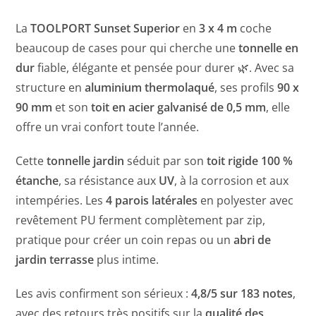
La
TOOLPORT Sunset Superior
en
3 x 4 m
coche
beaucoup de cases pour qui cherche une
tonnelle en
dur
fiable, élégante et pensée pour durer 🌿. Avec sa
structure en
aluminium thermolaqué
, ses profils
90 x
90 mm
et son
toit en acier galvanisé de 0,5 mm
, elle
offre un vrai confort toute l’année.
Cette
tonnelle jardin
séduit par son
toit rigide 100 %
étanche
, sa résistance aux
UV
, à la corrosion et aux
intempéries. Les
4 parois latérales
en polyester avec
revêtement PU ferment complètement par zip,
pratique pour créer un coin repas ou un
abri de
jardin terrasse
plus intime.
Les avis confirment son sérieux :
4,8/5 sur 183 notes
,
avec des retours très positifs sur la
qualité des