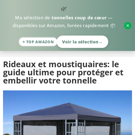
🌿
Ma sélection de
tonnelles coup de cœur
—
✕
disponibles sur Amazon, livrées rapidement 📦
>
Accessoires
>
Rideaux & moustiquaires
→
Voir la sélection
⭐ TOP AMAZON
Rideaux et moustiquaires: le
guide ultime pour protéger et
embellir votre tonnelle