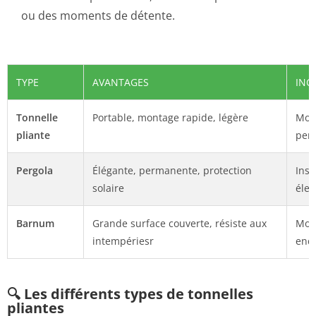
ou des moments de détente.
TYPE
AVANTAGES
INC
Tonnelle
Portable, montage rapide, légère
Moi
pliante
perg
Pergola
Élégante, permanente, protection
Inst
solaire
élev
Barnum
Grande surface couverte, résiste aux
Mont
intempériesr
enc
🔍 Les différents types de tonnelles
pliantes