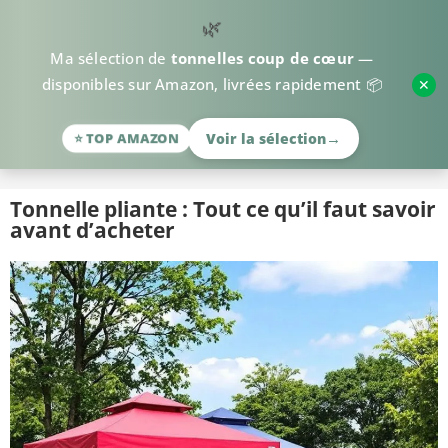
🌿
Ma sélection de
tonnelles coup de cœur
—
✕
disponibles sur Amazon, livrées rapidement 📦
>
Tonnelle de jardin
>
Tonnelle pliante
→
Voir la sélection
⭐ TOP AMAZON
Tonnelle pliante : Tout ce qu’il faut savoir
avant d’acheter