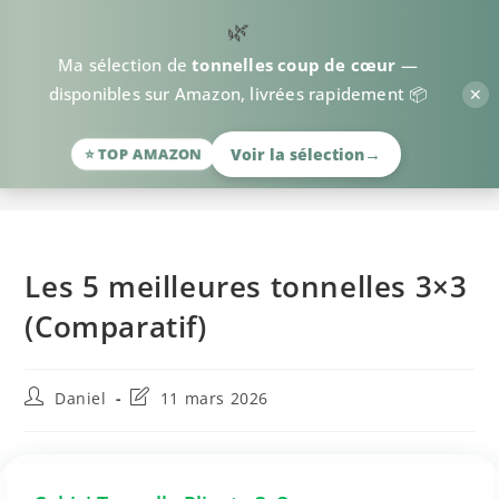
🌿
Ma sélection de
tonnelles coup de cœur
—
✕
disponibles sur Amazon, livrées rapidement 📦
>
Comparatifs
>
Les 5 meilleures tonnelles 3×3 (Comparatif)
→
Voir la sélection
⭐ TOP AMAZON
Les 5 meilleures tonnelles 3×3
(Comparatif)
Daniel
11 mars 2026