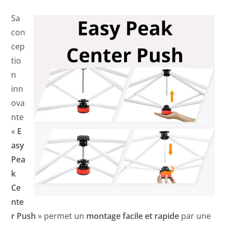
Sa
con
cep
tio
n
inn
ova
nte
«
E
asy
Pea
k
Ce
nte
r Push
» permet un
montage facile et rapide
par une