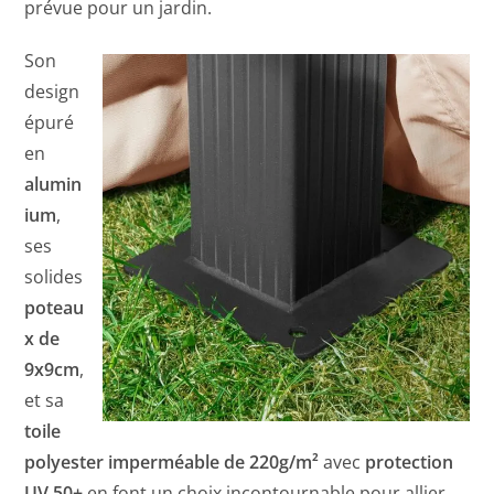
prévue pour un jardin.
Son
design
épuré
en
alumin
ium
,
ses
solides
poteau
x de
9x9cm
,
et sa
toile
polyester imperméable de 220g/m²
avec
protection
UV 50+
en font un choix incontournable pour allier